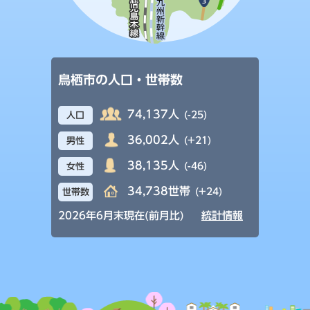
鳥栖市の人口・世帯数
74,137人
(-25)
人口
36,002人
(+21)
男性
38,135人
(-46)
女性
34,738世帯
(+24)
世帯数
2026年6月末現在(前月比)
統計情報