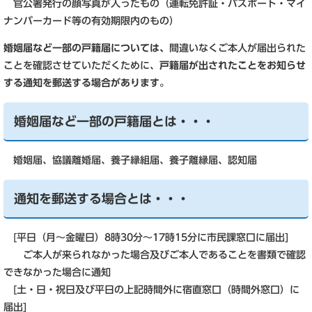
官公署発行の顔写真が入ったもの（運転免許証・パスポート・マイ
ナンバーカード等の有効期限内のもの）
婚姻届など一部の戸籍届については、
間違いなくご本人が届出られた
ことを確認させていただくために、
戸籍届が出されたことをお知らせ
する通知を郵送する場合があります。
婚姻届など一部の戸籍届とは・・・
婚姻届、協議離婚届、養子縁組届、養子離縁届、認知届
通知を郵送する場合とは・・・
[平日（月～金曜日）8時30分～17時15分に市民課窓口に届出]
ご本人が来られなかった場合及びご本人であることを書類で確認
できなかった場合に通知
[土・日・祝日及び平日の上記時間外に宿直窓口（時間外窓口）に
届出]