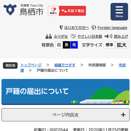
ペ
メ
ー
ニ
ジ
ュ
の
ー
先
を
はじめての方へ
Foreign language
頭
飛
ふりがな
やさしい日本語
読み上げ
で
ば
拡大
背景色
文字サイズ
白
黒
青
標準
す
し
。
て
本
文
トップページ
>
組織でさがす
>
市民環境部
>
市民
現在地
へ
課
>
戸籍の届出について
本
文
戸籍の届出について
ページ内目次
記事ID：0002044
更新日：2020年11月25日更新