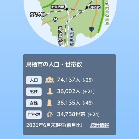
鳥栖市の人口・世帯数
74,137人
(-25)
人口
36,002人
(+21)
男性
38,135人
(-46)
女性
34,738世帯
(+24)
世帯数
2026年6月末現在(前月比)
統計情報