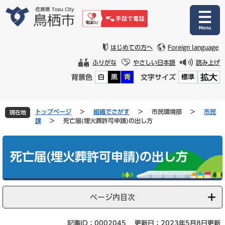
ペ
メ
ー
ニ
ジ
ュ
の
ー
先
を
はじめての方へ
Foreign language
頭
飛
ふりがな
やさしい日本語
読み上げ
で
ば
拡大
背景色
文字サイズ
白
黒
青
標準
す
し
。
て
本
文
トップページ
>
組織でさがす
>
市民環境部
>
市民
現在地
へ
課
>
死亡届(埋火葬許可申請)の出し方
本
文
死亡届(埋火葬許可申請)の出し方
ページ内目次
記事ID：0002045
更新日：2023年5月8日更新