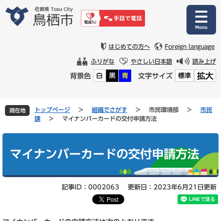
ペ
メ
ー
ニ
ジ
ュ
の
ー
先
を
はじめての方へ
Foreign language
頭
飛
ふりがな
やさしい日本語
読み上げ
で
ば
拡大
背景色
文字サイズ
白
黒
青
標準
す
し
。
て
本
文
トップページ
>
組織でさがす
>
市民環境部
>
市民
現在地
へ
課
>
マイナンバーカードの交付申請方法
本
文
マイナンバーカードの交付申請方法
記事ID：0002063
更新日：2023年6月21日更新