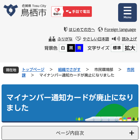
ペ
メ
ー
ニ
ジ
ュ
の
ー
先
を
はじめての方へ
Foreign language
頭
飛
ふりがな
やさしい日本語
読み上げ
で
ば
拡大
背景色
文字サイズ
白
黒
青
標準
す
し
。
て
本
文
トップページ
>
組織でさがす
>
市民環境部
>
市民
現在地
へ
課
>
マイナンバー通知カードが廃止になりました
本
文
マイナンバー通知カードが廃止になり
ました
ページ内目次