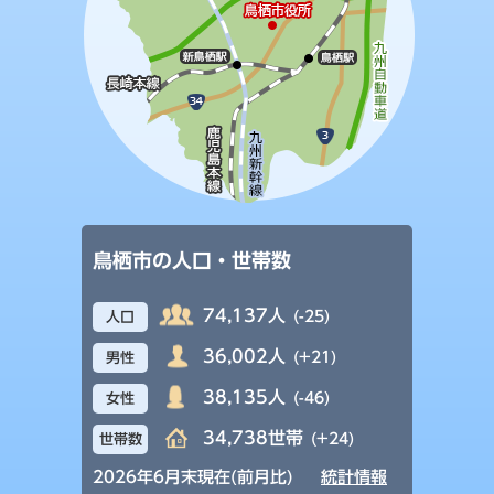
鳥栖市の人口・世帯数
74,137人
(-25)
人口
36,002人
(+21)
男性
38,135人
(-46)
女性
34,738世帯
(+24)
世帯数
2026年6月末現在(前月比)
統計情報