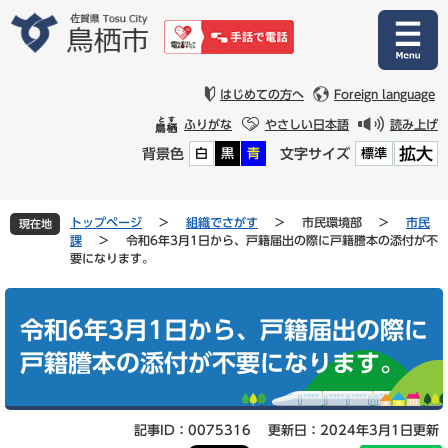
ペ
メ
ー
ニ
ジ
ュ
の
ー
先
を
はじめての方へ
Foreign language
頭
飛
ふりがな
やさしい日本語
読み上げ
で
ば
拡大
背景色
文字サイズ
白
黒
青
標準
す
し
。
て
本
文
トップページ
>
組織でさがす
>
市民環境部
>
市民
現在地
へ
課
>
令和6年3月1日から、戸籍届出の際に戸籍謄本の添付が不
要になります。
本
文
令和6年3月1日から、戸籍届出の際に
戸籍謄本の添付が不要になります。
記事ID：0075316
更新日：2024年3月1日更新