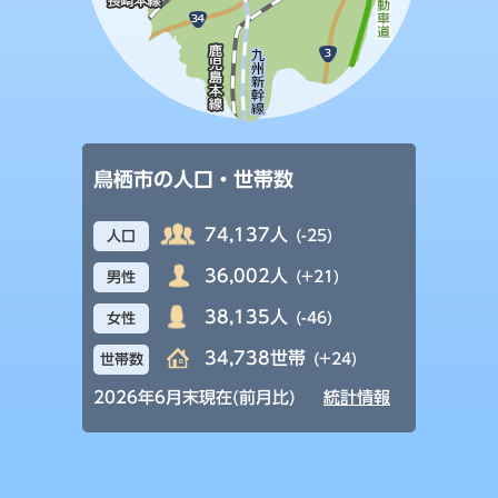
鳥栖市の人口・世帯数
74,137人
(-25)
人口
36,002人
(+21)
男性
38,135人
(-46)
女性
34,738世帯
(+24)
世帯数
2026年6月末現在(前月比)
統計情報