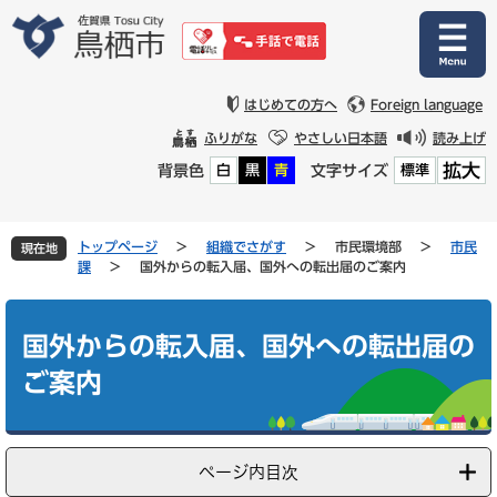
ペ
メ
ー
ニ
ジ
ュ
の
ー
先
を
はじめての方へ
Foreign language
頭
飛
ふりがな
やさしい日本語
読み上げ
で
ば
拡大
背景色
文字サイズ
白
黒
青
標準
す
し
。
て
本
文
トップページ
>
組織でさがす
>
市民環境部
>
市民
現在地
へ
課
>
国外からの転入届、国外への転出届のご案内
本
文
国外からの転入届、国外への転出届の
ご案内
ページ内目次