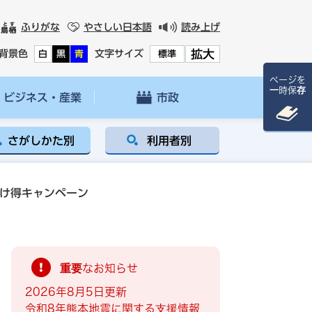
ふりがな
やさしい日本語
読み上げ
拡大
背景色
文字サイズ
白
黒
青
標準
ページを
一時保存
ビジネス・産業
市政
さがしかた別
利用者別
受け得キャンペーン
重要なお知らせ
2026年8月5日更新
令和8年熊本地震に関する支援情報