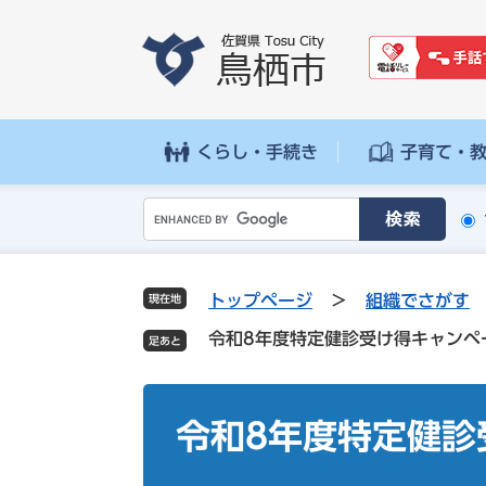
ペ
メ
ー
ニ
ジ
ュ
の
ー
先
を
頭
飛
くらし・手続き
子育て・
で
ば
す
し
G
。
て
o
本
o
文
g
へ
トップページ
>
組織でさがす
現在地
l
令和8年度特定健診受け得キャンペ
e
カ
ス
本
タ
文
令和8年度特定健診
ム
検