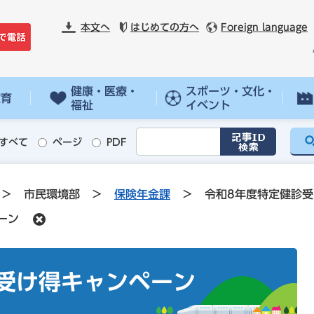
本文へ
はじめての方へ
Foreign language
健康・医療・
スポーツ・文化・
教育
福祉
イベント
すべて
ページ
PDF
>
市民環境部
>
保険年金課
>
令和8年度特定健診
ーン
受け得キャンペーン