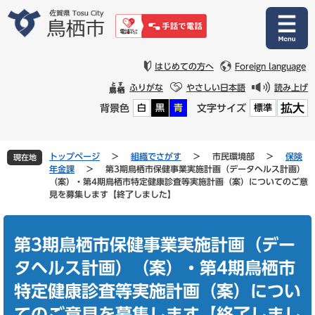
ペ
メ
ー
ニ
ジ
ュ
の
ー
先
を
はじめての方へ
Foreign language
頭
飛
ふりがな
やさしい日本語
読み上げ
で
ば
拡大
背景色
文字サイズ
白
黒
青
標準
す
し
。
て
本
文
トップページ
>
組織でさがす
>
市民環境部
>
保険
現在地
へ
年金課
>
第3期鳥栖市保健事業実施計画（データヘルス計画）
（案）・第4期鳥栖市特定健康診査等実施計画（案）についてのご意
見を募集します【終了しました】
本
文
第3期鳥栖市保健事業実施計画（デー
タヘルス計画）（案）・第4期鳥栖市
特定健康診査等実施計画（案）につい
てのご意見を募集します【終了しまし