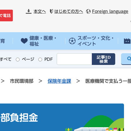
本文へ
はじめての方へ
Foreign language
健康・医療・
スポーツ・文化・
教育
福祉
イベント
すべて
ページ
PDF
>
市民環境部
>
保険年金課
>
医療機関で支払う一
一部負担金