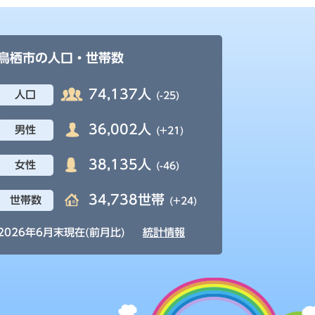
鳥栖市の人口・世帯数
74,137人
人口
(-25)
36,002人
男性
(+21)
38,135人
女性
(-46)
34,738世帯
世帯数
(+24)
2026年6月末現在(前月比)
統計情報