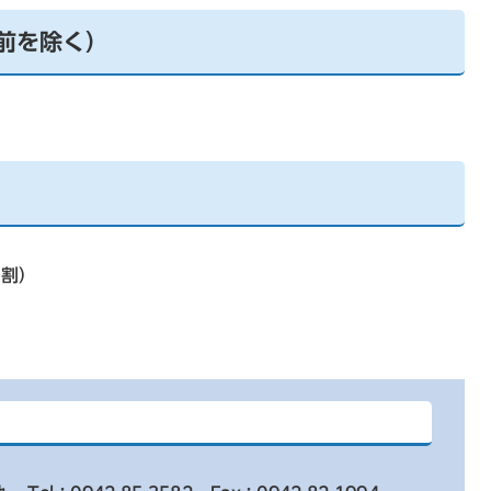
前を除く）
1
割）