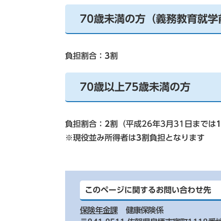
70歳未満の方（義務教育就学
負担割合：
3
割
70歳以上75歳未満の方
負担割合：
2
割（平成26年3月31日までは
※現役並み所得者は
3
割負担となります
このページに関するお問い合わせ先
保険年金課
健康保険係