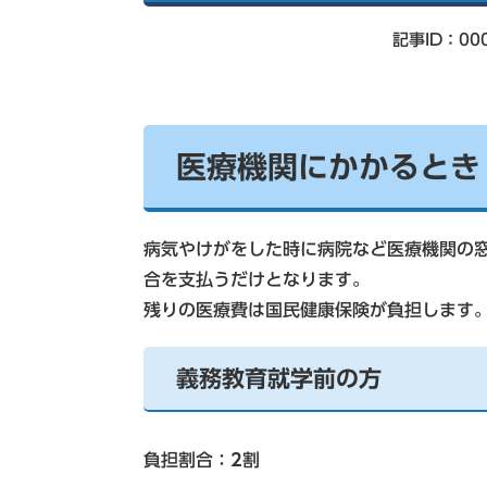
索
記事ID：00
医療機関にかかるとき
病気やけがをした時に病院など医療機関の
合を支払うだけとなります。
残りの医療費は国民健康保険が負担します
義務教育就学前の方
負担割合：
2
割