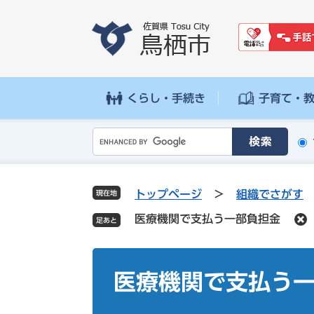
ペ
メ
ー
ニ
ジ
ュ
の
ー
先
を
頭
飛
くらし・手続き
子育て・
で
ば
す
し
G
。
て
o
本
o
文
g
へ
トップページ
>
組織でさがす
現在地
l
医療機関で支払う一部負担金
e
カ
ス
本
タ
文
医療機関で支払う
ム
検