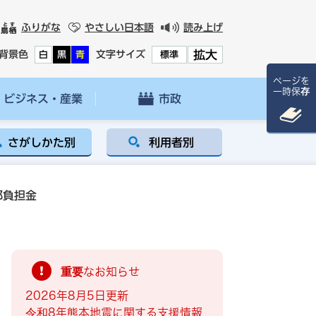
ふりがな
やさしい日本語
読み上げ
拡大
背景色
文字サイズ
白
黒
青
標準
ページを
一時保存
ビジネス・産業
市政
さがしかた別
利用者別
部負担金
重要なお知らせ
2026年8月5日更新
令和8年熊本地震に関する支援情報