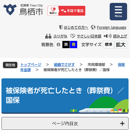
ペ
メ
ー
ニ
ジ
ュ
の
ー
先
を
はじめての方へ
Foreign language
頭
飛
ふりがな
やさしい日本語
読み上げ
で
ば
拡大
背景色
文字サイズ
白
黒
青
標準
す
し
。
て
本
文
トップページ
>
組織でさがす
>
市民環境部
>
保険
現在地
へ
年金課
>
被保険者が死亡したとき（葬祭費）／国保
本
文
被保険者が死亡したとき（葬祭費）／
国保
ページ内目次