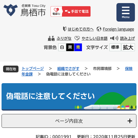
ペ
メ
ー
ニ
ジ
ュ
の
ー
先
を
はじめての方へ
Foreign language
頭
飛
ふりがな
やさしい日本語
読み上げ
で
ば
拡大
背景色
文字サイズ
白
黒
青
標準
す
し
。
て
本
文
トップページ
>
組織でさがす
>
市民環境部
>
保険
現在地
へ
年金課
>
偽電話に注意してください
本
文
偽電話に注意してください
ページ内目次
記事ID：0001991
更新日：2020年11月25日更新