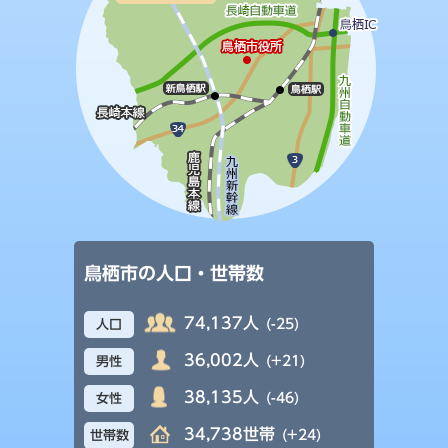
鳥栖市の人口・世帯数
74,137人
(-25)
人口
36,002人
(+21)
男性
38,135人
(-46)
女性
34,738世帯
(+24)
世帯数