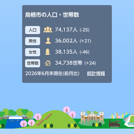
鳥栖市の人口・世帯数
74,137人
(-25)
人口
36,002人
(+21)
男性
38,135人
(-46)
女性
34,738世帯
(+24)
世帯数
2026年6月末現在(前月比)
統計情報