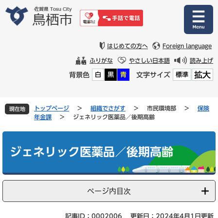
ペ
メ
ー
ニ
ジ
ュ
の
ー
先
を
はじめての方へ
Foreign language
頭
飛
ふりがな
やさしい日本語
読み上げ
で
ば
拡大
背景色
文字サイズ
白
黒
青
標準
す
し
。
て
本
文
トップページ
>
組織でさがす
>
市民環境部
>
保険
現在地
へ
年金課
>
ジェネリック医薬品／後期高齢
本
文
ジェネリック医薬品／後期高齢
ページ内目次
記事ID：0002006
更新日：2024年4月1日更新