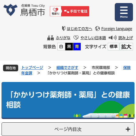
ペ
メ
ー
ニ
ジ
ュ
の
ー
先
を
はじめての方へ
Foreign language
頭
飛
ふりがな
やさしい日本語
読み上げ
で
ば
拡大
背景色
文字サイズ
白
黒
青
標準
す
し
。
て
本
文
トップページ
>
組織でさがす
>
市民環境部
>
保険
現在地
へ
年金課
>
「かかりつけ薬剤師・薬局」との健康相談
本
文
「かかりつけ薬剤師・薬局」との健康
相談
ページ内目次