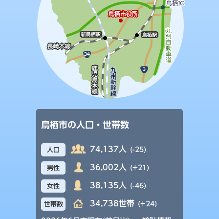
鳥栖市の人口・世帯数
74,137人
(-25)
人口
36,002人
(+21)
男性
38,135人
(-46)
女性
34,738世帯
(+24)
世帯数