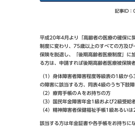
索
記事ID：0
平成20年4月より「高齢者の医療の確保に
制度に変わり、75歳以上のすべての方及び
保険を脱退し、「後期高齢者医療制度」に加入
る方は、申請すれば後期高齢者医療被保険
（1）身体障害者障害程度等級表の1級から
の障害に該当する方、同表4級のうち下肢障
（2）療育手帳のＡをお持ちの方
（3）国民年金障害年金1級および2級受給
（4）精神障害者保健福祉手帳1級あるいは
該当する方は年金証書や各手帳をお持ちに