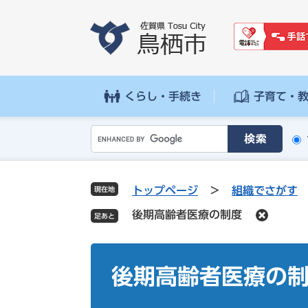
ペ
メ
ー
ニ
ジ
ュ
の
ー
先
を
頭
飛
くらし・手続き
子育て・
で
ば
す
し
G
。
て
o
本
o
文
g
へ
トップページ
>
組織でさがす
現在地
l
後期高齢者医療の制度
e
カ
ス
本
タ
文
後期高齢者医療の
ム
検