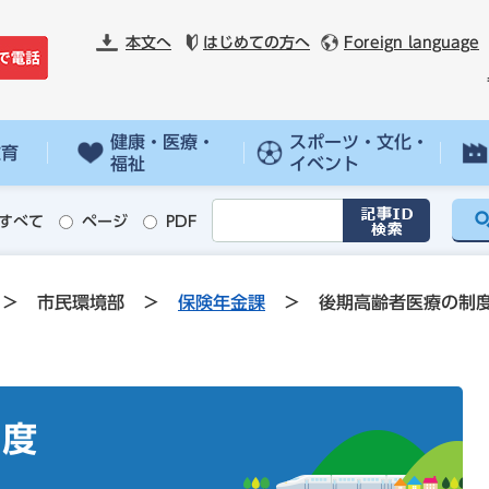
本文へ
はじめての方へ
Foreign language
健康・医療・
スポーツ・文化・
教育
福祉
イベント
すべて
ページ
PDF
>
市民環境部
>
保険年金課
>
後期高齢者医療の制
制度