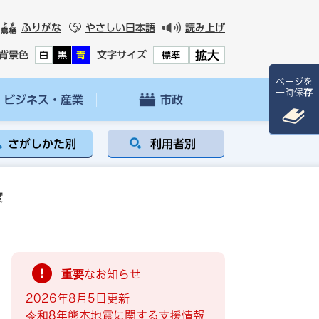
ふりがな
やさしい日本語
読み上げ
拡大
背景色
文字サイズ
白
黒
青
標準
ページを
一時保存
ビジネス・産業
市政
さがしかた別
利用者別
度
重要なお知らせ
2026年8月5日更新
令和8年熊本地震に関する支援情報