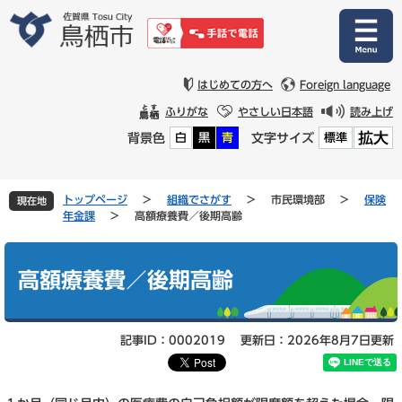
ペ
メ
ー
ニ
ジ
ュ
の
ー
先
を
はじめての方へ
Foreign language
頭
飛
ふりがな
やさしい日本語
読み上げ
で
ば
拡大
背景色
文字サイズ
白
黒
青
標準
す
し
。
て
本
文
トップページ
>
組織でさがす
>
市民環境部
>
保険
現在地
へ
年金課
>
高額療養費／後期高齢
本
文
高額療養費／後期高齢
記事ID：0002019
更新日：2026年8月7日更新