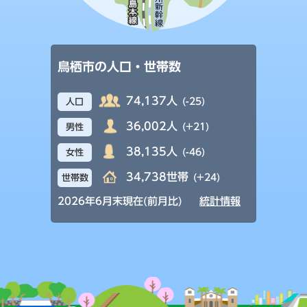
鳥栖市の人口・世帯数
74,137人
(-25)
人口
36,002人
(+21)
男性
38,135人
(-46)
女性
34,738世帯
(+24)
世帯数
2026年6月末現在(前月比)
統計情報