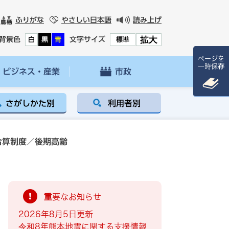
ふりがな
やさしい日本語
読み上げ
拡大
背景色
文字サイズ
白
黒
青
標準
ページを
一時保存
ビジネス・産業
市政
さがしかた別
利用者別
合算制度／後期高齢
重要なお知らせ
2026年8月5日更新
令和8年熊本地震に関する支援情報