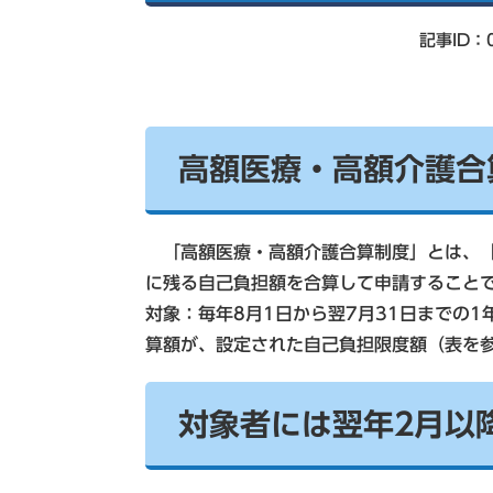
索
記事ID：0
高額医療・高額介護合
「高額医療・高額介護合算制度」とは、「
に残る自己負担額を合算して申請すること
対象：毎年8月1日から翌7月31日までの
算額が、設定された自己負担限度額（表を参
対象者には翌年2月以