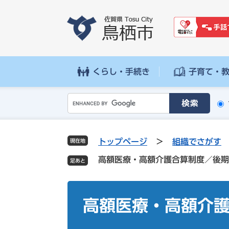
ペ
メ
ー
ニ
ジ
ュ
の
ー
先
を
頭
飛
くらし・手続き
子育て・
で
ば
す
し
G
。
て
o
本
o
文
g
へ
トップページ
>
組織でさがす
現在地
l
高額医療・高額介護合算制度／後期
e
カ
ス
本
タ
文
高額医療・高額介
ム
検