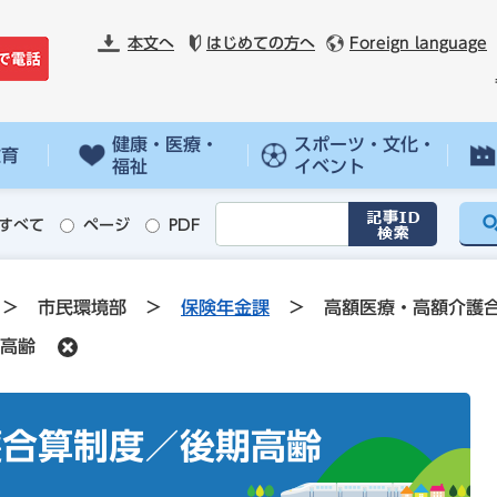
本文へ
はじめての方へ
Foreign language
健康・医療・
スポーツ・文化・
教育
福祉
イベント
すべて
ページ
PDF
>
市民環境部
>
保険年金課
>
高額医療・高額介護
高齢
護合算制度／後期高齢