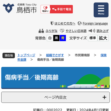
ペ
メ
ー
ニ
ジ
ュ
の
ー
先
を
はじめての方へ
Foreign language
頭
飛
ふりがな
やさしい日本語
読み上げ
で
ば
拡大
背景色
文字サイズ
白
黒
青
標準
す
し
。
て
本
文
トップページ
>
組織でさがす
>
市民環境部
>
保険
現在地
へ
年金課
>
傷病手当／後期高齢
本
文
傷病手当／後期高齢
ページ内目次
記事ID：0002022
更新日：2024年4月1日更新