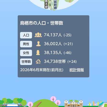
鳥栖市の人口・世帯数
74,137人
(-25)
人口
36,002人
(+21)
男性
38,135人
(-46)
女性
34,738世帯
(+24)
世帯数
2026年6月末現在(前月比)
統計情報