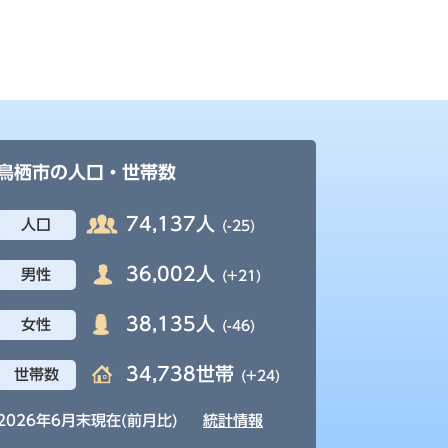
鳥栖市の人口・世帯数
74,137人
人口
(-25)
36,002人
男性
(+21)
38,135人
女性
(-46)
34,738世帯
世帯数
(+24)
2026年6月末現在(前月比)
統計情報