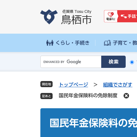
ペ
メ
ー
ニ
ジ
ュ
の
ー
先
を
頭
飛
くらし・手続き
子育て・
で
ば
す
し
G
。
て
o
本
o
文
g
へ
トップページ
>
組織でさがす
現在地
l
国民年金保険料の免除制度
e
カ
ス
本
タ
文
国民年金保険料の
ム
検