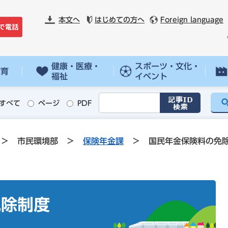
本文へ
はじめての方へ
Foreign language
健康・医療・
スポーツ・文化・
教育
福祉
イベント
すべて
ページ
PDF
>
市民環境部
>
保険年金課
>
国民年金保険料の免
免除制度