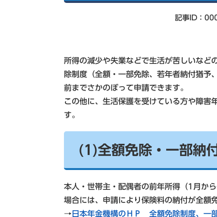
索
記事ID：00
所得の減少や失業などで生活が苦しいなど
除制度（全額・一部免除、若年者納付猶予、
前までさかのぼって申請できます。
この他に、生活保護を受けている方や障害年
す。
(1)全額免除・一部納
本人・世帯主・配偶者の前年所得（1月から
場合には、申請により保険料の納付が全額
→
日本年金機構のＨＰ 全額免除制度、一