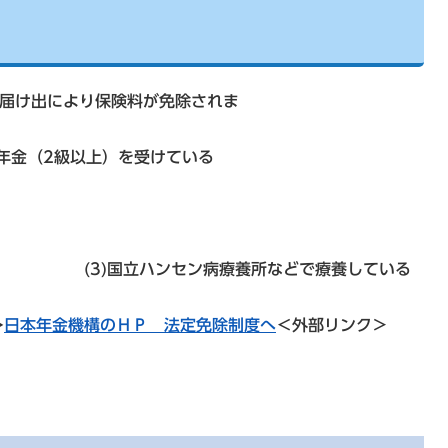
、届け出により保険料が免除されま
す。
害年金（2級以上）を受けている
方
方
病療養所などで療養している
方
→
日本年金機構のＨＰ 法定免除制度へ
＜外部リンク＞