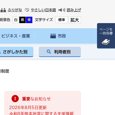
ふりがな
やさしい日本語
読み上げ
拡大
背景色
文字サイズ
白
黒
青
標準
ページを
一時保存
ビジネス・産業
市政
さがしかた別
利用者別
除制度
重要なお知らせ
2026年8月5日更新
令和8年熊本地震に関する支援情報