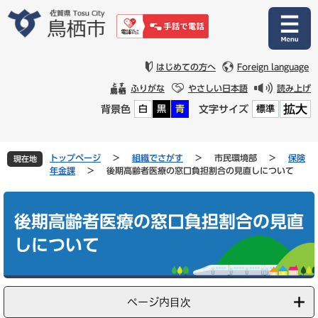
ペ
メ
ー
ニ
ジ
ュ
の
ー
先
を
はじめての方へ
Foreign language
頭
飛
ふりがな
やさしい日本語
読み上げ
で
ば
拡大
背景色
文字サイズ
白
黒
青
標準
す
し
。
て
本
文
トップページ
>
組織でさがす
>
市民環境部
>
保険
現在地
へ
年金課
>
後期高齢者医療の窓口負担割合の見直しについて
本
文
後期高齢者医療の窓口負担割合の見直
しについて
ページ内目次