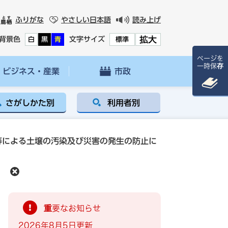
ふりがな
やさしい日本語
読み上げ
拡大
背景色
文字サイズ
白
黒
青
標準
ページを
一時保存
ビジネス・産業
市政
さがしかた別
利用者別
等による土壌の汚染及び災害の発生の防止に
重要なお知らせ
2026年8月5日更新