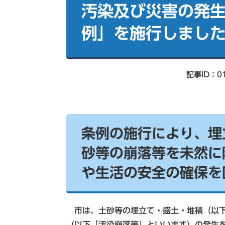
索
汚染及び災害の発
例」を施行しまし
記事ID：01
条例の施行により、埋
砂等の崩落等を未然に
や生活の安全の確保を
市は、土砂等の埋立て・盛土・堆積（以下
（以下「汚染崩落等」といいます）の発生