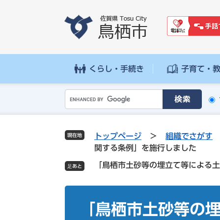
ペ
メ
ー
ニ
ジ
ュ
の
ー
先
を
頭
飛
くらし・手続き
子育て・
で
ば
す
し
G
。
て
o
本
o
文
g
へ
トップページ
>
組織でさがす
現在地
l
関する条例」を施行しました
e
「鳥栖市土砂等の埋立て等による土
カ
ス
タ
本
ム
文
「鳥栖市土砂等の
検