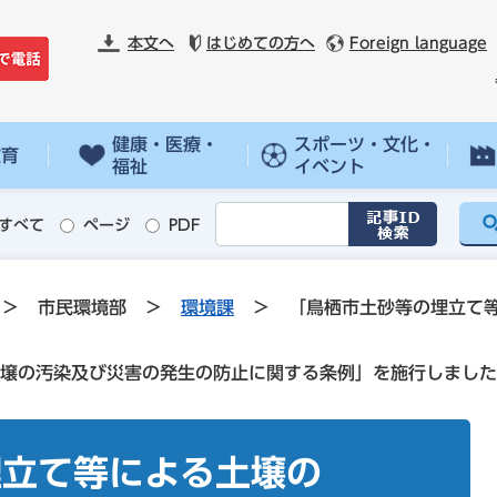
本文へ
はじめての方へ
Foreign language
健康・医療・
スポーツ・文化・
教育
福祉
イベント
すべて
ページ
PDF
>
市民環境部
>
環境課
>
「鳥栖市土砂等の埋立て
壌の汚染及び災害の発生の防止に関する条例」を施行しました
埋立て等による土壌の