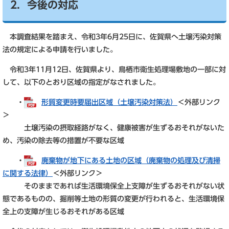
2．今後の対応
本調査結果を踏まえ、令和3年6月25日に、佐賀県へ土壌汚染対策
法の規定による申請を行いました。
令和3年11月12日、佐賀県より、鳥栖市衛生処理場敷地の一部に対
して、以下のとおり区域の指定がなされました。
・
形質変更時要届出区域（土壌汚染対策法）
＜外部リンク
＞
土壌汚染の摂取経路がなく、健康被害が生ずるおそれがないた
め、汚染の除去等の措置が不要な区域
・
廃棄物が地下にある土地の区域（廃棄物の処理及び清掃
に関する法律）
＜外部リンク＞
そのままであれば生活環境保全上支障が生ずるおそれがない状
態であるものの、掘削等土地の形質の変更が行われると、生活環境保
全上の支障が生じるおそれがある区域