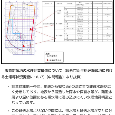
調査対象地の水理地質構造について（鳥栖市衛生処理場敷地におけ
る土壌等状況調査について（中間報告）より抜粋）
調査対象地一帯は、地表から概ね8ｍの深さまで難透水層が広
く分布しており、地表から浸透した雨水や保有水等が、難透水
層より深い位置にある帯水層に浸み込みにくい水理地質構造と
なっています。
この難透水層より深い位置には、帯水層と難透水層が交互に分