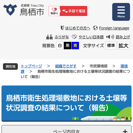
ペ
メ
ー
ニ
ジ
ュ
の
ー
先
を
はじめての方へ
Foreign language
頭
飛
ふりがな
やさしい日本語
読み上げ
で
ば
拡大
背景色
文字サイズ
白
黒
青
標準
す
し
。
て
本
文
トップページ
>
組織でさがす
>
市民環境部
>
環境
現在地
へ
課
>
鳥栖市衛生処理場敷地における土壌等状況調査の結果につ
いて（報告）
本
文
鳥栖市衛生処理場敷地における土壌等
状況調査の結果について（報告）
ページ内目次