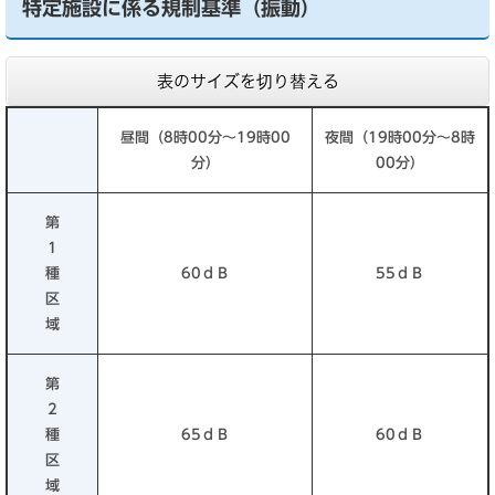
特定施設に係る規制基準（振動）
表のサイズを切り替える
昼間（8時00分～19時00
夜間（19時00分～8時
分）
00分）
第
1
種
60ｄＢ
55ｄＢ
区
域
第
2
種
65ｄＢ
60ｄＢ
区
域