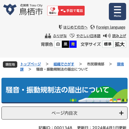
ペ
メ
ー
ニ
ジ
ュ
の
ー
先
を
はじめての方へ
Foreign language
頭
飛
ふりがな
やさしい日本語
読み上げ
で
ば
拡大
背景色
文字サイズ
白
黒
青
標準
す
し
。
て
本
文
トップページ
>
組織でさがす
>
市民環境部
>
環境
現在地
へ
課
>
騒音・振動規制法の届出について
本
文
騒音・振動規制法の届出について
ページ内目次
記事ID：0001348
更新日：2024年4月1日更新