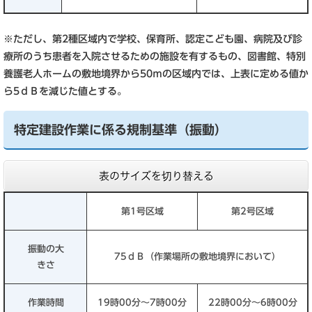
※ただし、第2種区域内で学校、保育所、認定こども園、病院及び診
療所のうち患者を入院させるための施設を有するもの、図書館、特別
養護老人ホームの敷地境界から50ｍの区域内では、上表に定める値か
ら5ｄＢを減じた値とする。
特定建設作業に係る規制基準（振動）
表のサイズを切り替える
第1号区域
第2号区域
振動の大
75ｄＢ（作業場所の敷地境界において）
きさ
作業時間
19時00分～7時00分
22時00分～6時00分