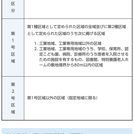
区
分
第1種区域として定められた区域の全域並びに第2種区域
第
として定められた区域のうち次に掲げる区域
1
工業地域、工業専用地域以外の区域
号
工業地域、工業専用地域のうち、学校、保育所、認
区
定こども園、病院、診療所のうち患者を入院させる
ための施設を有するもの、図書館、特別養護老人ホ
域
ームの敷地境界から80ｍ以内の区域
第
2
第1号区域以外の区域（指定地域に限る）
号
区
域