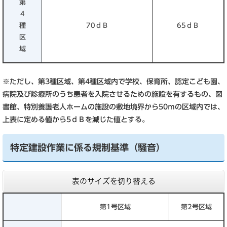
第
4
種
70ｄＢ
65ｄＢ
区
域
※ただし、第3種区域、第4種区域内で学校、保育所、認定こども園、
病院及び診療所のうち患者を入院させるための施設を有するもの、図
書館、特別養護老人ホームの施設の敷地境界から50ｍの区域内では、
上表に定める値から5ｄＢを減じた値とする。
特定建設作業に係る規制基準（騒音）
表のサイズを切り替える
第1号区域
第2号区域