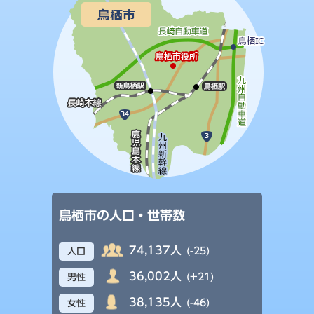
鳥栖市の人口・世帯数
74,137人
(-25)
人口
36,002人
(+21)
男性
38,135人
(-46)
女性