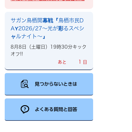
サガン鳥栖開幕戦『鳥栖市民D
AY2026/27～光が彩るスペシ
ャルナイト～』
8月8日（土曜日）19時30分キック
オフ!!
1
あと
日
見つからないときは
よくある質問と回答