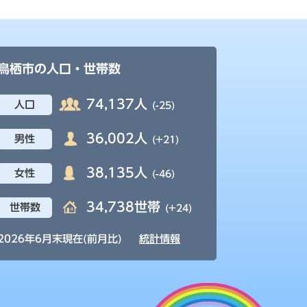
鳥栖市の人口・世帯数
74,137人
人口
(-25)
36,002人
男性
(+21)
38,135人
女性
(-46)
34,738世帯
世帯数
(+24)
2026年6月末現在(前月比)
統計情報