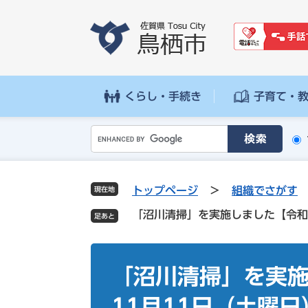
ペ
メ
ー
ニ
ジ
ュ
の
ー
先
を
頭
飛
くらし・手続き
子育て・
で
ば
す
し
G
。
て
o
本
o
文
g
へ
トップページ
>
組織でさがす
現在地
l
「沼川清掃」を実施しました【令和
e
カ
ス
本
タ
文
「沼川清掃」を実施
ム
検
11月11日（土曜日