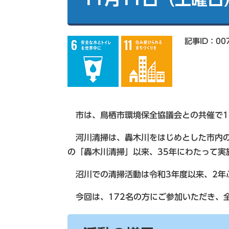
索
記事ID：00
市は、鳥栖市環境保全協議会との共催で1
河川清掃は、轟木川をはじめとした市内の
の「轟木川清掃」以来、35年にわたって実
沼川での清掃活動は令和3年度以来、2年
今回は、172名の方にご参加いただき、全