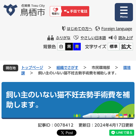
ペ
メ
ー
ニ
ジ
ュ
の
ー
先
を
はじめての方へ
Foreign language
頭
飛
ふりがな
やさしい日本語
読み上げ
で
ば
拡大
背景色
文字サイズ
白
黒
青
標準
す
し
。
て
本
文
トップページ
>
組織でさがす
>
市民環境部
>
環境
現在地
へ
課
>
飼い主のいない猫不妊去勢手術費を補助します。
本
文
飼い主のいない猫不妊去勢手術費を補
助します。
記事ID：0078412
更新日：2024年4月17日更新