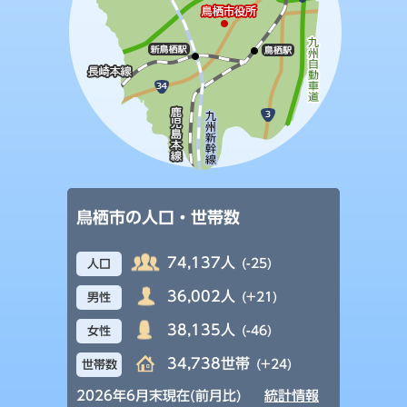
鳥栖市の人口・世帯数
74,137人
(-25)
人口
36,002人
(+21)
男性
38,135人
(-46)
女性
34,738世帯
(+24)
世帯数
2026年6月末現在(前月比)
統計情報