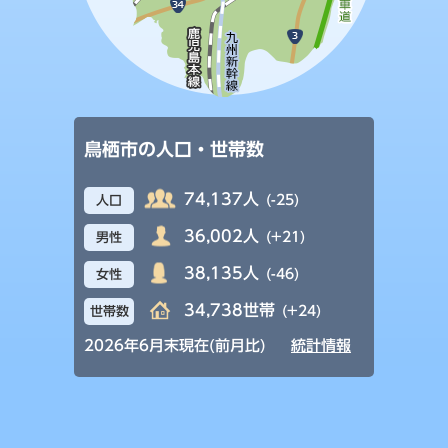
鳥栖市の人口・世帯数
74,137人
(-25)
人口
36,002人
(+21)
男性
38,135人
(-46)
女性
34,738世帯
(+24)
世帯数
2026年6月末現在(前月比)
統計情報