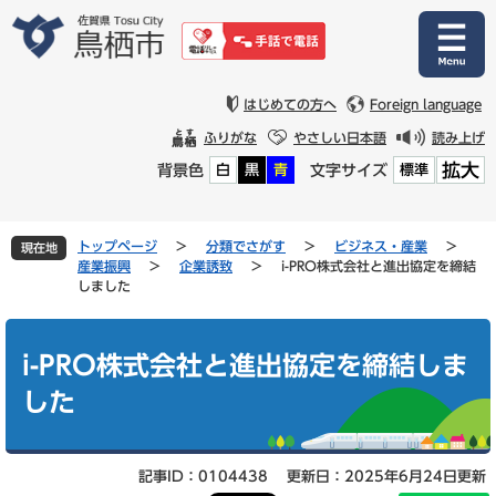
ペ
メ
ー
ニ
ジ
ュ
の
ー
先
を
はじめての方へ
Foreign language
頭
飛
ふりがな
やさしい日本語
読み上げ
で
ば
拡大
背景色
文字サイズ
白
黒
青
標準
す
し
。
て
本
文
トップページ
>
分類でさがす
>
ビジネス・産業
>
現在地
へ
産業振興
>
企業誘致
>
i-PRO株式会社と進出協定を締結
しました
本
文
i-PRO株式会社と進出協定を締結しま
した
記事ID：0104438
更新日：2025年6月24日更新