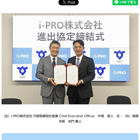
（左）i-PRO株式会社 代表取締役社長兼 Chief Executive Officer 中尾 真人 氏・（右）鳥栖
市長 向門 慶人