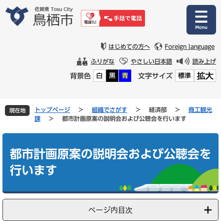
ペ
メ
ー
ニ
ジ
ュ
の
ー
先
を
はじめての方へ
Foreign language
頭
飛
ふりがな
やさしい日本語
読み上げ
で
ば
拡大
背景色
文字サイズ
白
黒
青
標準
す
し
。
て
本
文
トップページ
>
組織でさがす
>
経済部
>
商工観光
現在地
へ
課
>
都市計画原案の説明会および公聴会を行います
本
文
都市計画原案の説明会および公聴会を
行います
ページ内目次