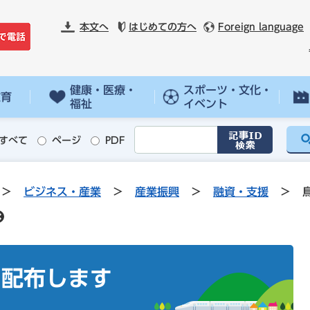
本文へ
はじめての方へ
Foreign language
健康・医療・
スポーツ・文化・
教育
福祉
イベント
すべて
ページ
PDF
>
ビジネス・産業
>
産業振興
>
融資・支援
>
を配布します