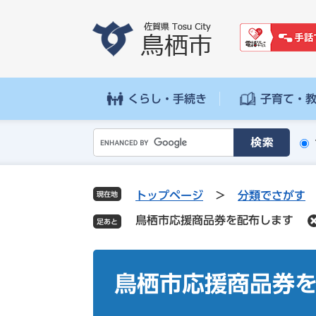
ペ
メ
ー
ニ
ジ
ュ
の
ー
先
を
頭
飛
くらし・手続き
子育て・
で
ば
す
し
G
。
て
o
本
o
文
g
へ
トップページ
>
分類でさがす
現在地
l
鳥栖市応援商品券を配布します
e
カ
ス
本
タ
文
鳥栖市応援商品券
ム
検