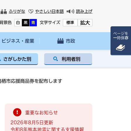
ふりがな
やさしい日本語
読み上げ
拡大
背景色
文字サイズ
白
黒
青
標準
ページを
一時保存
ビジネス・産業
市政
さがしかた別
利用者別
鳥栖市応援商品券を配布します
重要なお知らせ
2026年8月5日更新
令和8年熊本地震に関する支援情報