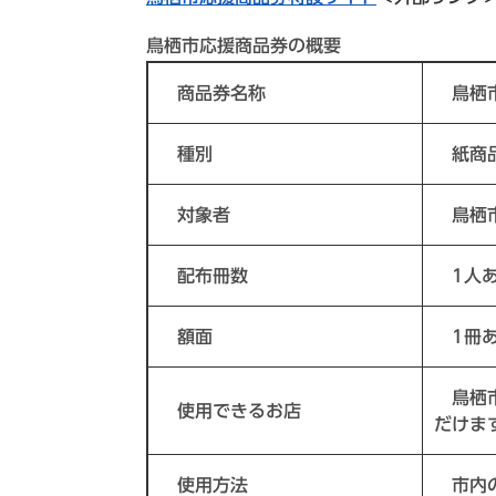
鳥栖市応援商品券の概要
商品券名称
鳥栖市
種別
紙商
対象者
鳥栖市
配布冊数
1人あ
額面
1冊あた
鳥栖市
使用できるお店
だけま
使用方法
市内の