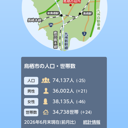
鳥栖市の人口・世帯数
74,137人
(-25)
人口
36,002人
(+21)
男性
38,135人
(-46)
女性
34,738世帯
(+24)
世帯数
2026年6月末現在(前月比)
統計情報