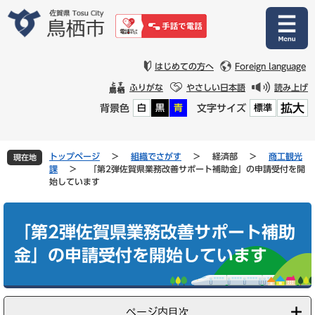
ペ
メ
ー
ニ
ジ
ュ
の
ー
先
を
はじめての方へ
Foreign language
頭
飛
ふりがな
やさしい日本語
読み上げ
で
ば
拡大
背景色
文字サイズ
白
黒
青
標準
す
し
。
て
本
文
トップページ
>
組織でさがす
>
経済部
>
商工観光
現在地
へ
課
>
「第2弾佐賀県業務改善サポート補助金」の申請受付を開
始しています
本
文
「第2弾佐賀県業務改善サポート補助
金」の申請受付を開始しています
ページ内目次