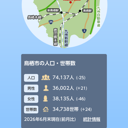
鳥栖市の人口・世帯数
74,137人
(-25)
人口
36,002人
(+21)
男性
38,135人
(-46)
女性
34,738世帯
(+24)
世帯数
2026年6月末現在(前月比)
統計情報