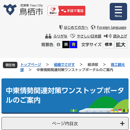
ペ
メ
ー
ニ
ジ
ュ
の
ー
先
を
はじめての方へ
Foreign language
頭
飛
ふりがな
やさしい日本語
読み上げ
で
ば
拡大
背景色
文字サイズ
白
黒
青
標準
す
し
。
て
本
文
トップページ
>
組織でさがす
>
経済部
>
商工観光
現在地
へ
課
>
中東情勢関連対策ワンストップポータルのご案内
本
文
中東情勢関連対策ワンストップポータ
ルのご案内
ページ内目次