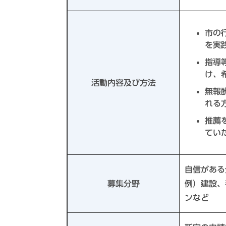
市の
を実
指導
け、
活動内容及び方法
無報
れる
推薦
てい
自信がある
募集分野
例）建設、
ンなど