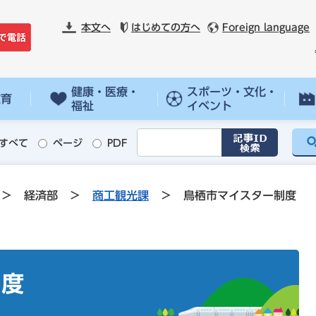
本文へ
はじめての方へ
Foreign language
健康・医療・
スポーツ・文化・
教育
福祉
イベント
すべて
ページ
PDF
>
経済部
>
商工観光課
>
鳥栖市マイスター制度
制度