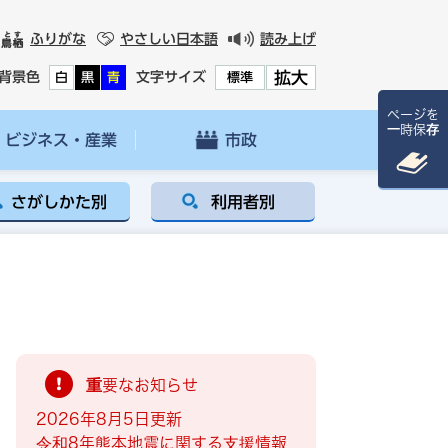
ふりがな
やさしい日本語
読み上げ
拡大
背景色
文字サイズ
白
黒
青
標準
ページを
一時保存
ビジネス・産業
市政
さがしかた別
利用者別
重要なお知らせ
2026年8月5日更新
令和8年熊本地震に関する支援情報