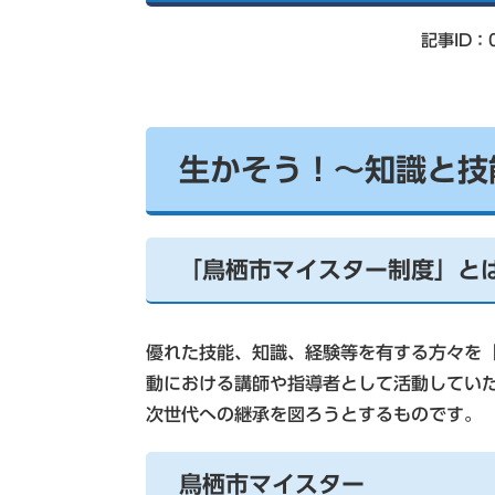
索
記事ID：0
生かそう！～知識と技
「鳥栖市マイスター制度」と
優れた技能、知識、経験等を有する方々を
動における講師や指導者として活動してい
次世代への継承を図ろうとするものです。
鳥栖市マイスター