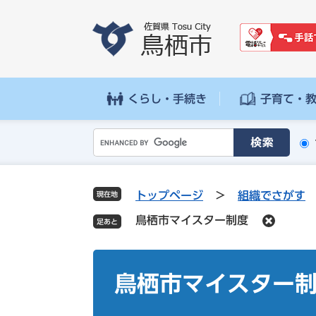
ペ
メ
ー
ニ
ジ
ュ
の
ー
先
を
頭
飛
くらし・手続き
子育て・
で
ば
す
し
G
。
て
o
本
o
文
g
へ
トップページ
>
組織でさがす
現在地
l
鳥栖市マイスター制度
e
カ
ス
本
タ
文
鳥栖市マイスター
ム
検