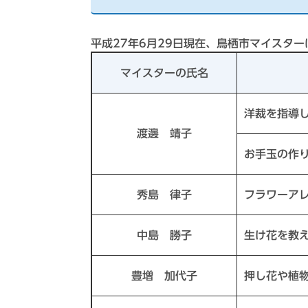
平成27年6月29日現在、鳥栖市マイスター
マイスターの氏名
洋裁を指導
渡邊 靖子
お手玉の作
秀島 律子
フラワーア
中島 勝子
生け花を教
豊増 加代子
押し花や植