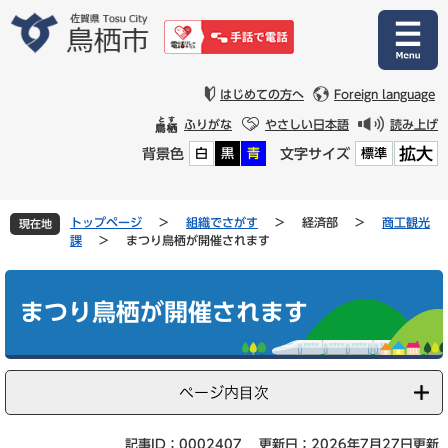
ペ
メ
ー
ニ
ジ
ュ
の
ー
先
を
はじめての方へ
Foreign language
頭
飛
ふりがな
やさしい日本語
読み上げ
で
ば
拡大
背景色
文字サイズ
白
黒
青
標準
す
し
。
て
本
文
トップページ
>
組織でさがす
>
経済部
>
商工観光
現在地
へ
課
>
まつり鳥栖が開催されます
本
文
まつり鳥栖が開催されます
ページ内目次
記事ID：0002407
更新日：2026年7月27日更新