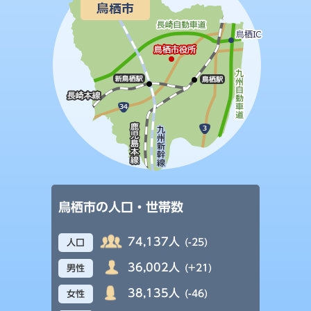
鳥栖市の人口・世帯数
74,137人
(-25)
人口
36,002人
(+21)
男性
38,135人
(-46)
女性