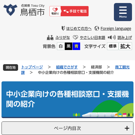
ペ
メ
ー
ニ
ジ
ュ
の
ー
先
を
はじめての方へ
Foreign language
頭
飛
ふりがな
やさしい日本語
読み上げ
で
ば
拡大
背景色
文字サイズ
白
黒
青
標準
す
し
。
て
本
文
トップページ
>
組織でさがす
>
経済部
>
商工観光
現在地
へ
課
>
中小企業向けの各種相談窓口・支援機関の紹介
本
文
中小企業向けの各種相談窓口・支援機
関の紹介
ページ内目次