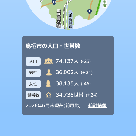
鳥栖市の人口・世帯数
74,137人
(-25)
人口
36,002人
(+21)
男性
38,135人
(-46)
女性
34,738世帯
(+24)
世帯数
2026年6月末現在(前月比)
統計情報