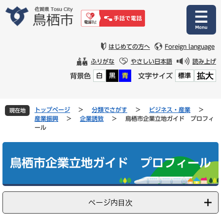
ペ
メ
ー
ニ
ジ
ュ
の
ー
先
を
はじめての方へ
Foreign language
頭
飛
ふりがな
やさしい日本語
読み上げ
で
ば
拡大
背景色
文字サイズ
白
黒
青
標準
す
し
。
て
本
文
トップページ
>
分類でさがす
>
ビジネス・産業
>
現在地
へ
産業振興
>
企業誘致
>
鳥栖市企業立地ガイド プロフィ
ール
本
文
鳥栖市企業立地ガイド プロフィール
ページ内目次