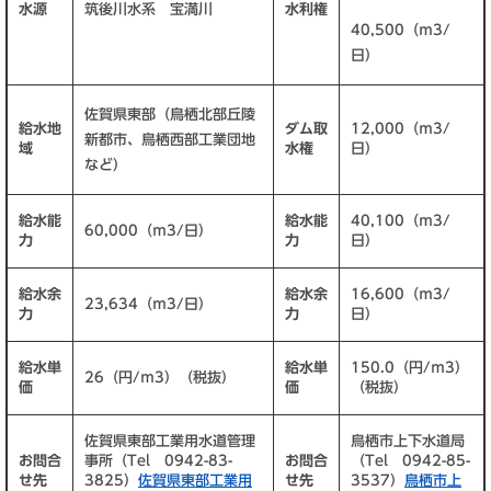
水源
筑後川水系 宝満川
水利権
40,500（ｍ3/
日）
佐賀県東部（鳥栖北部丘陵
給水地
ダム取
12,000（ｍ3/
新都市、鳥栖西部工業団地
域
水権
日）
など）
給水能
給水能
40,100（ｍ3/
60,000（ｍ3/日）
力
力
日）
給水余
給水余
16,600（ｍ3/
23,634（ｍ3/日）
力
力
日）
給水単
給水単
150.0（円/ｍ3）
26（円/ｍ3）（税抜）
価
価
（税抜）
佐賀県東部工業用水道管理
鳥栖市上下水道局
お問合
事所（Tel 0942-83-
お問合
（Tel 0942-85-
せ先
3825）
佐賀県東部工業用
せ先
3537）
鳥栖市上