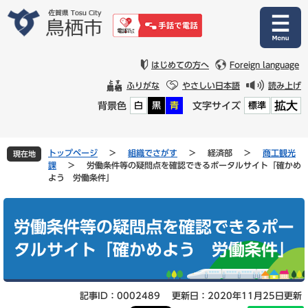
ペ
メ
ー
ニ
ジ
ュ
の
ー
先
を
はじめての方へ
Foreign language
頭
飛
ふりがな
やさしい日本語
読み上げ
で
ば
拡大
背景色
文字サイズ
白
黒
青
標準
す
し
。
て
本
文
トップページ
>
組織でさがす
>
経済部
>
商工観光
現在地
へ
課
>
労働条件等の疑問点を確認できるポータルサイト「確かめ
よう 労働条件」
本
文
労働条件等の疑問点を確認できるポー
タルサイト「確かめよう 労働条件」
記事ID：0002489
更新日：2020年11月25日更新