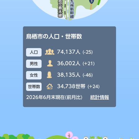
鳥栖市の人口・世帯数
74,137人
(-25)
人口
36,002人
(+21)
男性
38,135人
(-46)
女性
34,738世帯
(+24)
世帯数
2026年6月末現在(前月比)
統計情報