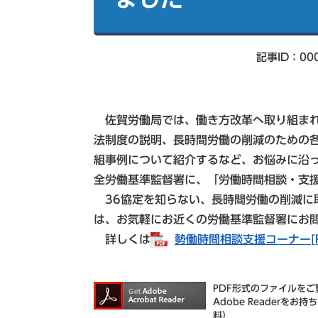
索
記事ID：00
佐賀労働局では、働き方改革へ取り組まれ
法制度の説明、長時間労働の削減のための
組事例について紹介するなど、お悩みに沿
全労働基準監督署に、「労働時間相談・支
36協定を知らない、長時間労働の削減に
は、お気軽にお近くの労働基準監督署にお
詳しくは
勢働時間相談支援コーナー[P
PDF形式のファイルをご覧
Adobe Reader
料）