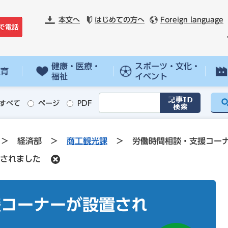
本文へ
はじめての方へ
Foreign language
健康・医療・
スポーツ・文化・
教育
福祉
イベント
すべて
ページ
PDF
>
経済部
>
商工観光課
>
労働時間相談・支援コー
されました
援コーナーが設置され