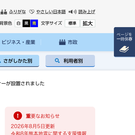
ふりがな
やさしい日本語
読み上げ
拡大
背景色
文字サイズ
白
黒
青
標準
ページを
一時保存
ビジネス・産業
市政
さがしかた別
利用者別
ナーが設置されました
重要なお知らせ
2026年8月5日更新
令和8年熊本地震に関する支援情報