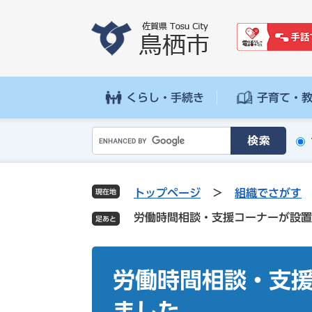
ペ
メ
ー
ニ
ジ
ュ
の
ー
先
を
頭
飛
くらし・手続き
子育て・
で
ば
す
し
G
。
て
o
本
o
文
g
へ
トップページ
>
組織でさがす
現在地
l
労働時間相談・支援コーナーが設置
e
カ
ス
本
タ
文
労働時間相談・支
ム
検
ました