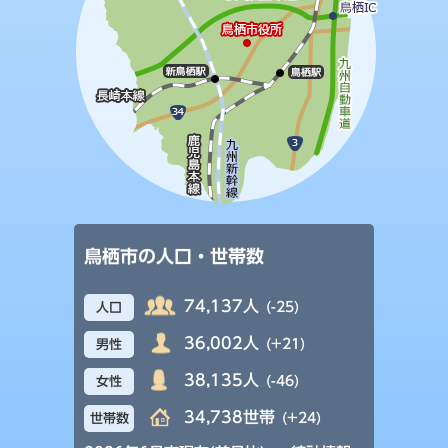
鳥栖市の人口・世帯数
74,137人
(-25)
人口
36,002人
(+21)
男性
38,135人
(-46)
女性
34,738世帯
(+24)
世帯数