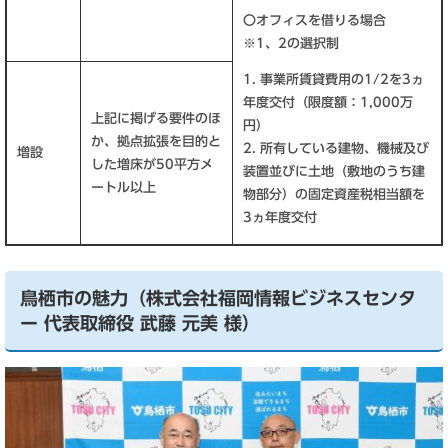
〇オフィスを借りる場合
※1、2の選択制
1. 事業所賃貸費用の1/2を3ヵ
年度交付（限度額：1,000万
上記に掲げる要件のほ
円）
か、拠点拡張を目的と
2. 所有している建物、機械及び
増設
した増床が50平方メ
装置並びに土地（敷地のうち建
ートル以上
物部分）の固定資産税相当額を
3ヵ年度交付
鳥栖市の魅力（株式会社福岡情報ビジネスセンタ
ー 代表取締役 武藤 元美 様）