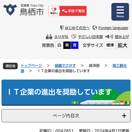
ペ
メ
ー
ニ
ジ
ュ
の
ー
先
を
はじめての方へ
Foreign language
頭
飛
ふりがな
やさしい日本語
読み上げ
で
ば
拡大
背景色
文字サイズ
白
黒
青
標準
す
し
。
て
本
文
トップページ
>
組織でさがす
>
経済部
>
商工観光
現在地
へ
課
>
ＩＴ企業の進出を奨励しています
本
文
ＩＴ企業の進出を奨励しています
ページ内目次
記事ID：0042851
更新日：2024年4月1日更新