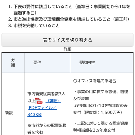
下表の要件に該当していること（基準日：事業開始から1年を
経過する日）
市と進出協定及び環境保全協定を締結していること（着工前）
市税を完納していること
表のサイズを切り替える
詳細
分
要件
奨励内容
類
〇オフィスを建てる場合
・事業の用に供する設備、機械
市内新規従業者数3人
及び装置
以上
（詳細）
取得費用の1/10を初年度のみ
[PDFファイル／
交付（限度額：1,500万円）
新設
343KB]
・上記に対して課する固定資産
※市外からの配置転換
税相当額を3ヵ年度交付
者を含む