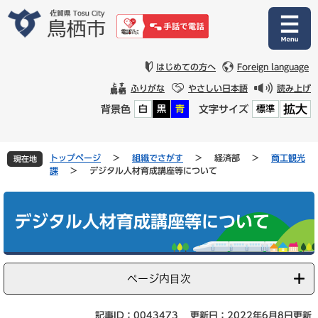
ペ
メ
ー
ニ
ジ
ュ
の
ー
先
を
はじめての方へ
Foreign language
頭
飛
ふりがな
やさしい日本語
読み上げ
で
ば
拡大
背景色
文字サイズ
白
黒
青
標準
す
し
。
て
本
文
トップページ
>
組織でさがす
>
経済部
>
商工観光
現在地
へ
課
>
デジタル人材育成講座等について
本
文
デジタル人材育成講座等について
ページ内目次
記事ID：0043473
更新日：2022年6月8日更新