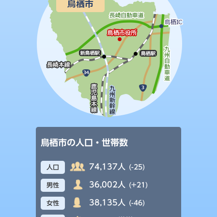
鳥栖市の人口・世帯数
74,137人
(-25)
人口
36,002人
(+21)
男性
38,135人
(-46)
女性