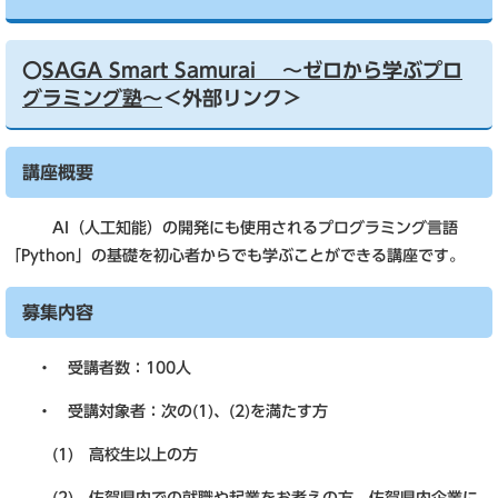
〇
S
AGA
S
mart
S
amurai
～ゼロから学ぶプロ
グラミング塾～
＜外部リンク＞
講座概要
AI（人工知能）の開発にも使用されるプログラミング言語
「Python」の基礎を初心者からでも学ぶことができる講座です。
募集内容
・ 受講者数：100人
・ 受講対象者：次の(1)、(2)を満たす方
(1) 高校生以上の方