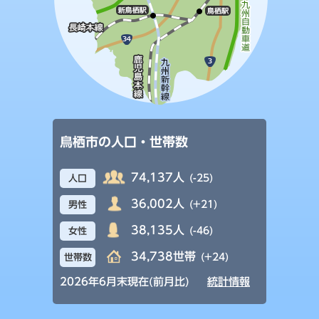
鳥栖市の人口・世帯数
74,137人
(-25)
人口
36,002人
(+21)
男性
38,135人
(-46)
女性
34,738世帯
(+24)
世帯数
2026年6月末現在(前月比)
統計情報