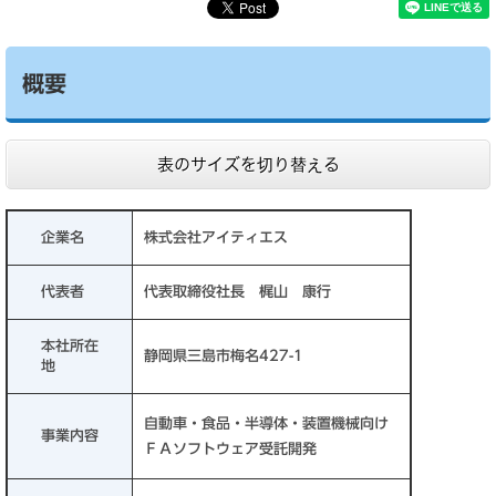
概要
表のサイズを切り替える
企業名
株式会社アイティエス
代表者
代表取締役社長 梶山 康行
本社所在
静岡県三島市梅名427-1
地
自動車・食品・半導体・装置機械向け
事業内容
ＦＡソフトウェア受託開発