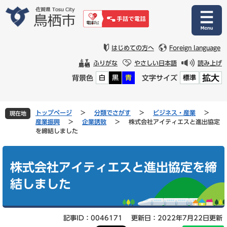
ペ
メ
ー
ニ
ジ
ュ
の
ー
先
を
はじめての方へ
Foreign language
頭
飛
ふりがな
やさしい日本語
読み上げ
で
ば
拡大
背景色
文字サイズ
白
黒
青
標準
す
し
。
て
本
文
トップページ
>
分類でさがす
>
ビジネス・産業
>
現在地
へ
産業振興
>
企業誘致
>
株式会社アイティエスと進出協定
を締結しました
本
文
株式会社アイティエスと進出協定を締
結しました
記事ID：0046171
更新日：2022年7月22日更新