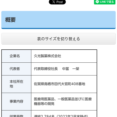
概要
表のサイズを切り替える
企業名
久光製薬株式会社
代表者
代表取締役社長 中冨 一榮
本社所在
佐賀県鳥栖市田代大官町408番地
地
医療用医薬品、一般医薬品並びに医療
事業内容
機器等の開発
従業員数
連結2,784名（2022年2月末時点）