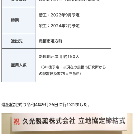
着工：2022年9月予定
時期
竣工：2024年2月予定
進出先
鳥栖市姫方町
新規地元雇用 約150人
雇用人数
（3年後予定 ※現在の鳥栖市研究所から
の配置転換者75人を含む）
進出協定式は令和4年9月26日に行われました。