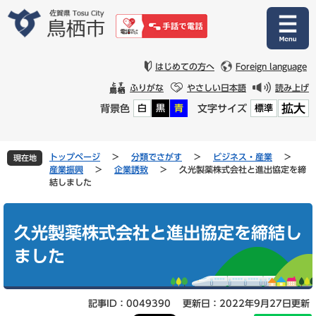
ペ
メ
ー
ニ
ジ
ュ
の
ー
先
を
はじめての方へ
Foreign language
頭
飛
ふりがな
やさしい日本語
読み上げ
で
ば
拡大
背景色
文字サイズ
白
黒
青
標準
す
し
。
て
本
文
トップページ
>
分類でさがす
>
ビジネス・産業
>
現在地
へ
産業振興
>
企業誘致
>
久光製薬株式会社と進出協定を締
結しました
本
文
久光製薬株式会社と進出協定を締結し
ました
記事ID：0049390
更新日：2022年9月27日更新