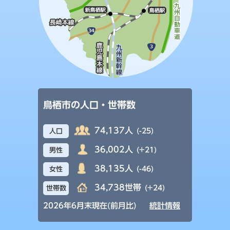
鳥栖市の人口・世帯数
74,137人
(-25)
人口
36,002人
(+21)
男性
38,135人
(-46)
女性
34,738世帯
(+24)
世帯数
2026年6月末現在(前月比)
統計情報