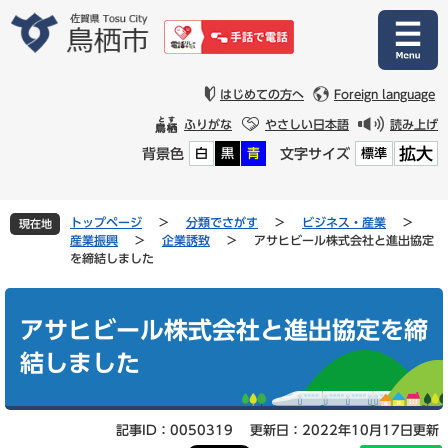
ペ
メ
ー
ニ
ジ
ュ
の
ー
先
を
はじめての方へ
Foreign language
頭
飛
ふりがな
やさしい日本語
読み上げ
で
ば
拡大
背景色
文字サイズ
白
黒
青
標準
す
し
。
て
本
文
トップページ
>
分類でさがす
>
ビジネス・産業
>
現在地
へ
産業振興
>
企業誘致
>
アサヒビール株式会社と進出協定
を締結しました
本
文
アサヒビール株式会社と進出協定を締
結しました
記事ID：0050319
更新日：2022年10月17日更新