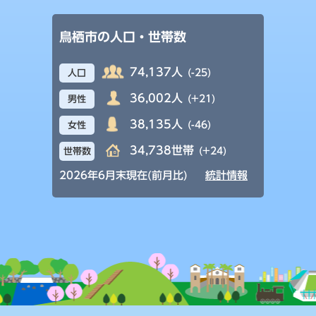
鳥栖市の人口・世帯数
74,137人
(-25)
人口
36,002人
(+21)
男性
38,135人
(-46)
女性
34,738世帯
(+24)
世帯数
2026年6月末現在(前月比)
統計情報