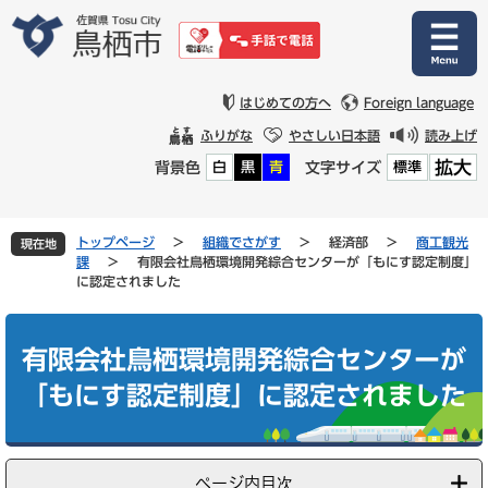
ペ
メ
ー
ニ
ジ
ュ
の
ー
先
を
はじめての方へ
Foreign language
頭
飛
ふりがな
やさしい日本語
読み上げ
で
ば
拡大
背景色
文字サイズ
白
黒
青
標準
す
し
。
て
本
文
トップページ
>
組織でさがす
>
経済部
>
商工観光
現在地
へ
課
>
有限会社鳥栖環境開発綜合センターが「もにす認定制度」
に認定されました
本
文
有限会社鳥栖環境開発綜合センターが
「もにす認定制度」に認定されました
ページ内目次