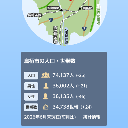
鳥栖市の人口・世帯数
74,137人
(-25)
人口
36,002人
(+21)
男性
38,135人
(-46)
女性
34,738世帯
(+24)
世帯数
2026年6月末現在(前月比)
統計情報