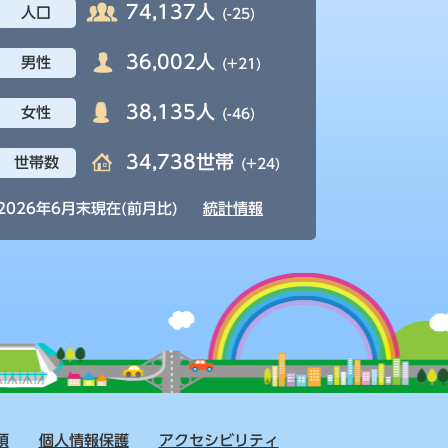
74,137人
人口
(-25)
36,002人
男性
(+21)
38,135人
女性
(-46)
34,738世帯
世帯数
(+24)
2026年6月末現在(前月比)
統計情報
項
個人情報保護
アクセシビリティ