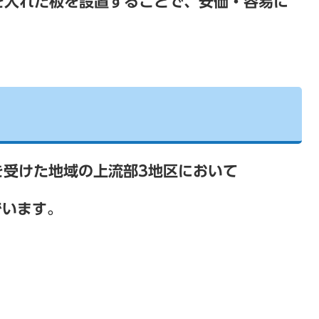
を入れた板を設置することで、安価・容易に
を受けた地域の上流部3地区において
で
います。