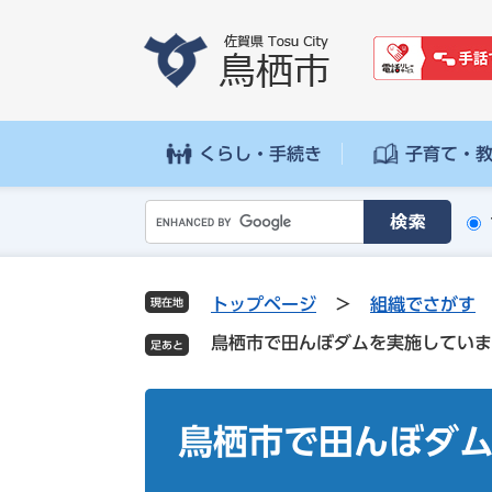
ペ
メ
ー
ニ
ジ
ュ
の
ー
先
を
頭
飛
くらし・手続き
子育て・
で
ば
す
し
G
。
て
o
本
o
文
g
へ
トップページ
>
組織でさがす
現在地
l
鳥栖市で田んぼダムを実施していま
e
カ
ス
本
タ
文
鳥栖市で田んぼダ
ム
検