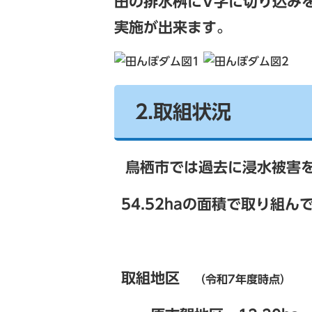
田の排水桝にV字に切り込み
実施が出来ます。
2.取組状況
鳥栖市では過去に浸水被害
54.52haの面積で取り組ん
取組地区
（令和7年度時点
）