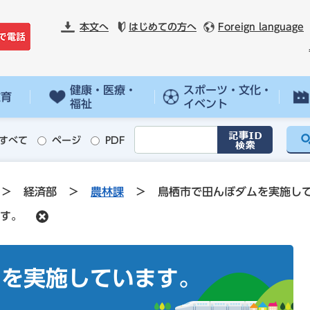
本文へ
はじめての方へ
Foreign language
健康・医療・
スポーツ・文化・
教育
福祉
イベント
すべて
ページ
PDF
>
経済部
>
農林課
>
鳥栖市で田んぼダムを実施し
す。
ムを実施しています。