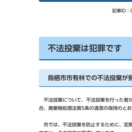
索
記事ID：0
不法投棄は犯罪です
鳥栖市市有林での不法投棄が
不法投棄について、不法投棄を行った者が
合、廃棄物処理法第5条の清潔の保持のと
市では、不法投棄を防止するために、定期