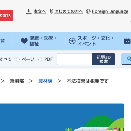
本文へ
はじめての方へ
Foreign language
健康・医療・
スポーツ・文化・
教育
福祉
イベント
すべて
ページ
PDF
>
経済部
>
農林課
>
不法投棄は犯罪です
す