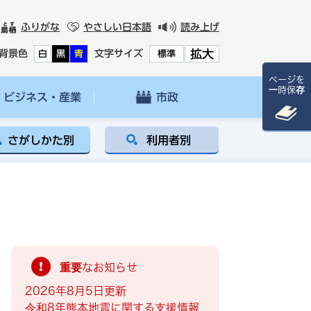
ふりがな
やさしい日本語
読み上げ
拡大
背景色
文字サイズ
白
黒
青
標準
ページを
一時保存
ビジネス・産業
市政
さがしかた別
利用者別
重要なお知らせ
2026年8月5日更新
令和8年熊本地震に関する支援情報