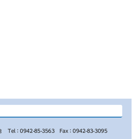
地
Tel：0942-85-3563
Fax：0942-83-3095