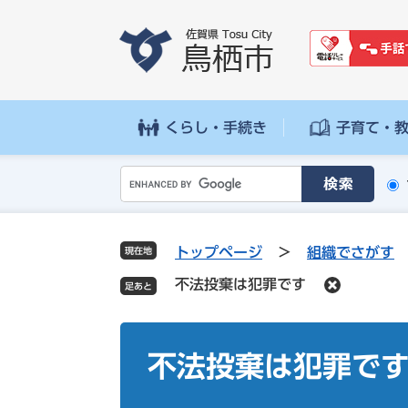
ペ
メ
ー
ニ
ジ
ュ
の
ー
先
を
頭
飛
くらし・手続き
子育て・
で
ば
す
し
G
。
て
o
本
o
文
g
へ
トップページ
>
組織でさがす
現在地
l
不法投棄は犯罪です
e
カ
ス
本
タ
文
不法投棄は犯罪で
ム
検