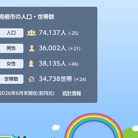
鳥栖市の人口・世帯数
74,137人
人口
(-25)
36,002人
男性
(+21)
38,135人
女性
(-46)
34,738世帯
世帯数
(+24)
2026年6月末現在(前月比)
統計情報