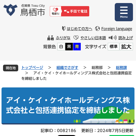
ペ
メ
ー
ニ
ジ
ュ
の
ー
先
を
はじめての方へ
Foreign language
頭
飛
ふりがな
やさしい日本語
読み上げ
で
ば
拡大
背景色
文字サイズ
白
黒
青
標準
す
し
。
て
本
文
トップページ
>
組織でさがす
>
総務部
>
総務課
現在地
へ
>
アイ・ケイ・ケイホールディングス株式会社と包括連携協定
を締結しました
本
文
アイ・ケイ・ケイホールディングス株
式会社と包括連携協定を締結しました
記事ID：0082186
更新日：2024年7月5日更新