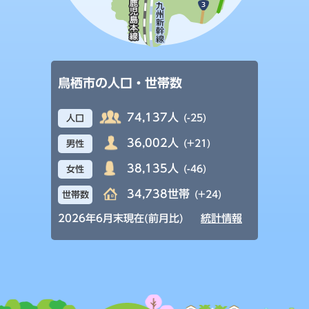
鳥栖市の人口・世帯数
74,137人
(-25)
人口
36,002人
(+21)
男性
38,135人
(-46)
女性
34,738世帯
(+24)
世帯数
2026年6月末現在(前月比)
統計情報