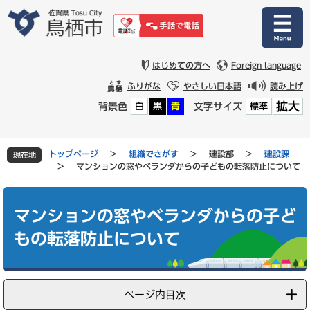
ペ
メ
ー
ニ
ジ
ュ
の
ー
先
を
はじめての方へ
Foreign language
頭
飛
ふりがな
やさしい日本語
読み上げ
で
ば
拡大
背景色
文字サイズ
白
黒
青
標準
す
し
。
て
本
文
トップページ
>
組織でさがす
>
建設部
>
建設課
現在地
へ
>
マンションの窓やベランダからの子どもの転落防止について
本
文
マンションの窓やベランダからの子ど
もの転落防止について
ページ内目次