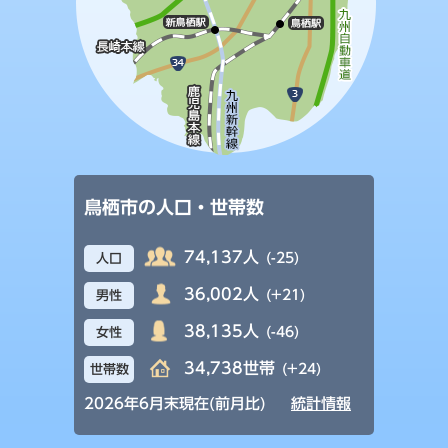
鳥栖市の人口・世帯数
74,137人
(-25)
人口
36,002人
(+21)
男性
38,135人
(-46)
女性
34,738世帯
(+24)
世帯数
2026年6月末現在(前月比)
統計情報