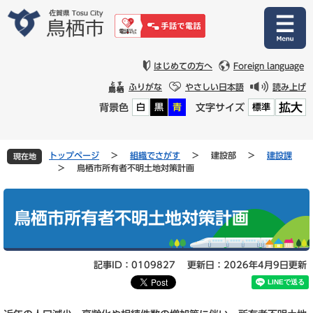
ペ
メ
ー
ニ
ジ
ュ
の
ー
先
を
はじめての方へ
Foreign language
頭
飛
ふりがな
やさしい日本語
読み上げ
で
ば
拡大
背景色
文字サイズ
白
黒
青
標準
す
し
。
て
本
文
トップページ
>
組織でさがす
>
建設部
>
建設課
現在地
へ
>
鳥栖市所有者不明土地対策計画
本
文
鳥栖市所有者不明土地対策計画
記事ID：0109827
更新日：2026年4月9日更新