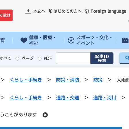
本文へ
はじめての方へ
Foreign language
健康・医療・
スポーツ・文化・
教育
福祉
イベント
すべて
ページ
PDF
>
くらし・手続き
>
防災・消防
>
防災
>
大雨
>
くらし・手続き
>
道路・交通
>
道路・河川
>
うことがあります