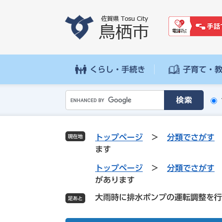
ペ
メ
ー
ニ
ジ
ュ
の
ー
先
を
頭
飛
くらし・手続き
子育て・
で
ば
す
し
G
。
て
o
本
o
文
g
へ
トップページ
>
分類でさがす
現在地
l
ます
e
カ
トップページ
>
分類でさがす
ス
があります
タ
大雨時に排水ポンプの運転調整を行
ム
検