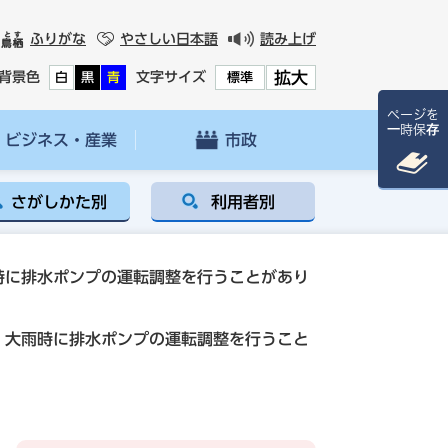
ふりがな
やさしい日本語
読み上げ
拡大
背景色
文字サイズ
白
黒
青
標準
ページを
一時保存
ビジネス・産業
市政
さがしかた別
利用者別
時に排水ポンプの運転調整を行うことがあり
大雨時に排水ポンプの運転調整を行うこと