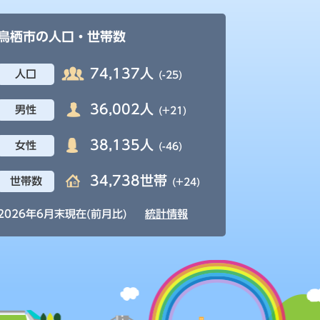
鳥栖市の人口・世帯数
74,137人
人口
(-25)
36,002人
男性
(+21)
38,135人
女性
(-46)
34,738世帯
世帯数
(+24)
2026年6月末現在(前月比)
統計情報