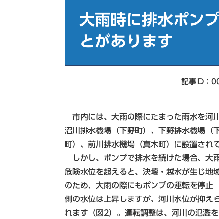
本
索
文
大雨時に排水ポン
とがあります
記事ID：00
市内には、大雨の際にたまった雨水を河川
沼川排水機場（下野町）、下野排水機場（
町）、前川排水機場（真木町）に設置され
しかし、ポンプで排水を続けた場合、大雨
危険水位を超えると、決壊・越水が生じ地
のため、大雨の際にもポンプの運転を停止
側の水位は上昇しますが、河川水位が抑え
れます（図2）。運転調整は、河川の氾濫