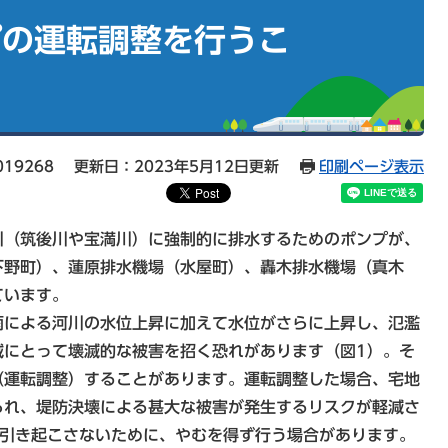
プの運転調整を行うこ
19268
更新日：2023年5月12日更新
印刷ページ表示
（筑後川や宝満川）に強制的に排水するためのポンプが、
下野町）、蓮原排水機場（水屋町）、轟木排水機場（真木
ています。
による河川の水位上昇に加えて水位がさらに上昇し、氾濫
域にとって壊滅的な被害を招く恐れがあります（図1）。そ
（運転調整）することがあります。運転調整した場合、宅地
られ、堤防決壊による甚大な被害が発生するリスクが軽減さ
を引き起こさないために、やむを得ず行う場合があります。