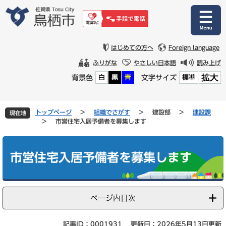
ペ
メ
ー
ニ
ジ
ュ
の
ー
先
を
はじめての方へ
Foreign language
頭
飛
ふりがな
やさしい日本語
読み上げ
で
ば
拡大
背景色
文字サイズ
白
黒
青
標準
す
し
。
て
本
文
トップページ
>
組織でさがす
>
建設部
>
建設課
現在地
へ
>
市営住宅入居予備者を募集します
本
文
市営住宅入居予備者を募集します
ページ内目次
記事ID：0001931
更新日：2026年5月13日更新