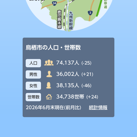
鳥栖市の人口・世帯数
74,137人
(-25)
人口
36,002人
(+21)
男性
38,135人
(-46)
女性
34,738世帯
(+24)
世帯数
2026年6月末現在(前月比)
統計情報