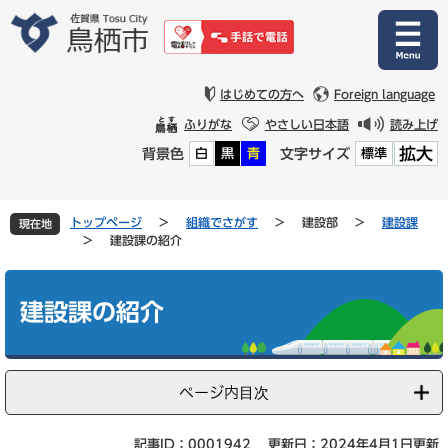
ペ
メ
ー
ニ
ジ
ュ
の
ー
先
を
はじめての方へ
Foreign language
頭
飛
ふりがな
やさしい日本語
読み上げ
で
ば
拡大
背景色
文字サイズ
白
黒
青
標準
す
し
。
て
本
文
トップページ
>
組織でさがす
>
建設部
>
建設課
現在地
へ
>
建設課の紹介
本
文
建設課の紹介
ページ内目次
記事ID：0001942
更新日：2024年4月1日更新