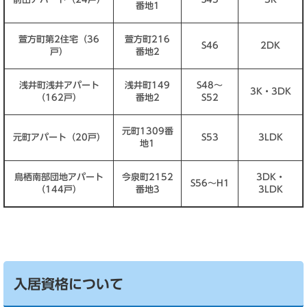
番地1
萱方町第2住宅（36
萱方町216
S46
2DK
戸）
番地2
浅井町浅井アパート
浅井町149
S48～
3K・3DK
（162戸）
番地2
S52
元町1309番
元町アパート（20戸）
S53
3LDK
地1
鳥栖南部団地アパート
今泉町2152
3DK・
S56～H1
（144戸）
番地3
3LDK
入居資格について