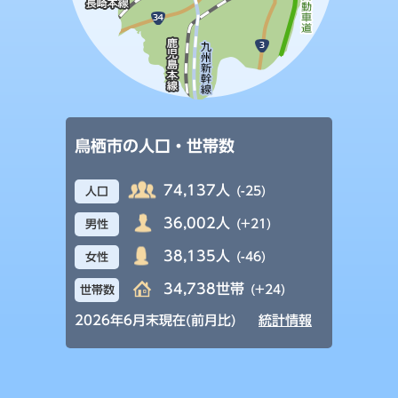
鳥栖市の人口・世帯数
74,137人
(-25)
人口
36,002人
(+21)
男性
38,135人
(-46)
女性
34,738世帯
(+24)
世帯数
2026年6月末現在(前月比)
統計情報