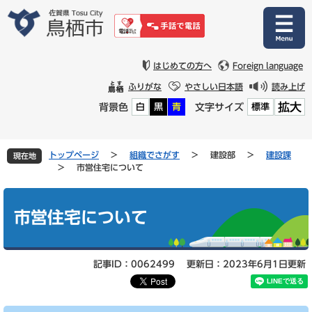
ペ
メ
ー
ニ
ジ
ュ
の
ー
先
を
はじめての方へ
Foreign language
頭
飛
ふりがな
やさしい日本語
読み上げ
で
ば
拡大
背景色
文字サイズ
白
黒
青
標準
す
し
。
て
本
文
トップページ
>
組織でさがす
>
建設部
>
建設課
現在地
へ
>
市営住宅について
本
文
市営住宅について
記事ID：0062499
更新日：2023年6月1日更新