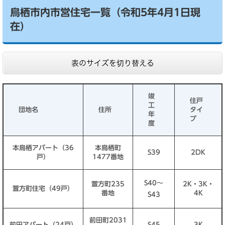
鳥栖市内市営住宅一覧（令和5年4月1日現
在）
表のサイズを切り替える
竣
住戸
工
団地名
住所
タイ
年
プ
度
本鳥栖アパート（36
本鳥栖町
S39
2DK
戸）
1477番地
S40～
萱方町235
2K・3K・
萱方町住宅（49戸）
番地
4K
S43
前田町2031
前田アパート（24戸）
S45
3K